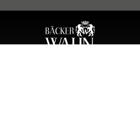
BÄCKER WAHN
Bahnhofstraße 20
03226 Vetschau/Spreewald
Telefon: 035433 2500
E-Mail: info@baecker-wahn.de
www.baecker-wahn.de