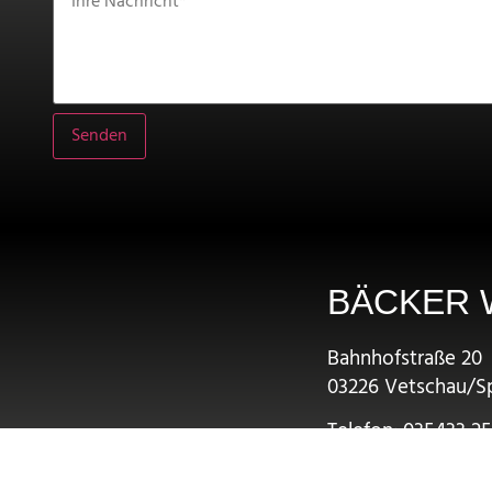
BÄCKER 
Bahnhofstraße 20
03226 Vetschau/S
Telefon: 035433 2
E-Mail: info@baec
www.baecker-wah