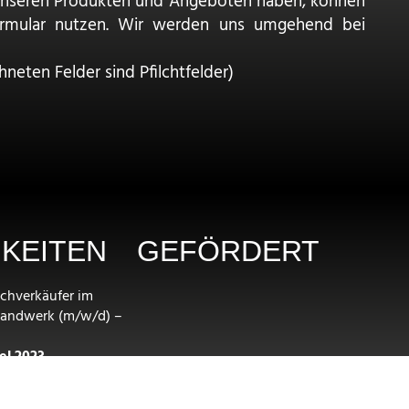
unseren Produkten und Angeboten haben, können
ormular nutzen. Wir werden uns umgehend bei
hneten Felder sind Pfilchtfelder)
KEITEN
GEFÖRDERT
chverkäufer im
handwerk (m/w/d) –
el 2023
NDLICHES
 FÜR KAFFEEBECHER