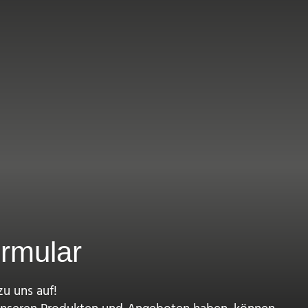
ormular
u uns auf!