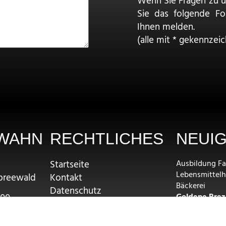
Wenn Sie Fragen zu 
Sie das folgende F
Ihnen melden.
(alle mit * gekennzeic
WAHN
RECHTLICHES
NEUIG
Startseite
Ausbildung Fa
Lebensmittel
preewald
Kontakt
Bäckerei
Datenschutz
Goldene Brez
500
Impressum
UMWELTFREU
ker-wahn.de
Cookie-Richtlinie (EU)
PFANDSYSTEM
n.de